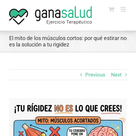
Skip
to
content
El mito de los músculos cortos: por qué estirar no
es la solución a tu rigidez
Previous
Next
View
Larger
Image