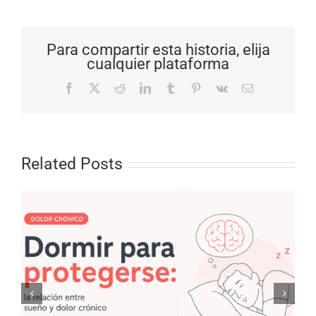
Para compartir esta historia, elija
cualquier plataforma
Facebook
X
Reddit
LinkedIn
Tumblr
Pinterest
Vk
Email
Related Posts
Mitos sobre los tendones: lo que
la evidencia actual ya no sostiene