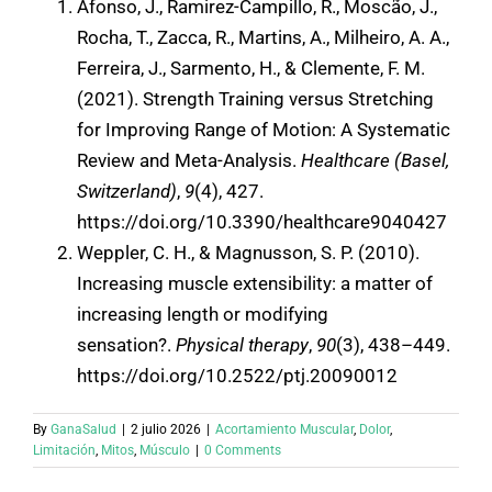
Afonso, J., Ramirez-Campillo, R., Moscão, J.,
Rocha, T., Zacca, R., Martins, A., Milheiro, A. A.,
Ferreira, J., Sarmento, H., & Clemente, F. M.
(2021). Strength Training versus Stretching
for Improving Range of Motion: A Systematic
Review and Meta-Analysis.
Healthcare (Basel,
Switzerland)
,
9
(4), 427.
https://doi.org/10.3390/healthcare9040427
Weppler, C. H., & Magnusson, S. P. (2010).
Increasing muscle extensibility: a matter of
increasing length or modifying
sensation?.
Physical therapy
,
90
(3), 438–449.
https://doi.org/10.2522/ptj.20090012
By
GanaSalud
|
2 julio 2026
|
Acortamiento Muscular
,
Dolor
,
Limitación
,
Mitos
,
Músculo
|
0 Comments