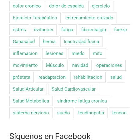
dolor cronico
dolor de espalda
ejercicio
Ejercicio Terapéutico
entrenamiento cruzado
estrés
evitacion
fatiga
fibromialgia
fuerza
Ganasalud
hernia
Inactividad física
inflamacion
lesiones
miedo
mito
movimiento
Músculo
navidad
operaciones
próstata
readaptacion
rehabilitacion
salud
Salud Articular
Salud Cardiovascular
Salud Metabólica
sindrome fatiga cronica
sistema nervioso
sueño
tendinopatia
tendon
Síguenos en Facebook