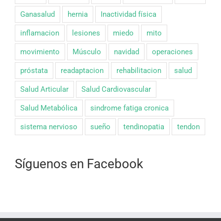
Ganasalud
hernia
Inactividad física
inflamacion
lesiones
miedo
mito
movimiento
Músculo
navidad
operaciones
próstata
readaptacion
rehabilitacion
salud
Salud Articular
Salud Cardiovascular
Salud Metabólica
sindrome fatiga cronica
sistema nervioso
sueño
tendinopatia
tendon
Síguenos en Facebook