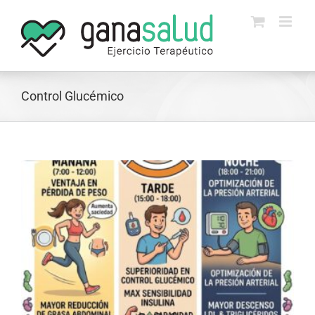
Skip
to
content
Control Glucémico
a