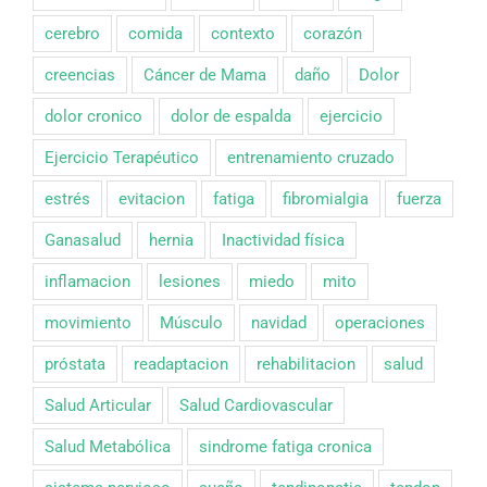
cerebro
comida
contexto
corazón
creencias
Cáncer de Mama
daño
Dolor
dolor cronico
dolor de espalda
ejercicio
Ejercicio Terapéutico
entrenamiento cruzado
estrés
evitacion
fatiga
fibromialgia
fuerza
Ganasalud
hernia
Inactividad física
inflamacion
lesiones
miedo
mito
movimiento
Músculo
navidad
operaciones
próstata
readaptacion
rehabilitacion
salud
Salud Articular
Salud Cardiovascular
Salud Metabólica
sindrome fatiga cronica