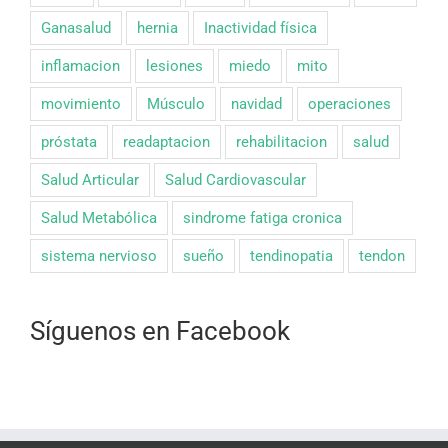
Ganasalud
hernia
Inactividad física
inflamacion
lesiones
miedo
mito
movimiento
Músculo
navidad
operaciones
próstata
readaptacion
rehabilitacion
salud
Salud Articular
Salud Cardiovascular
Salud Metabólica
sindrome fatiga cronica
sistema nervioso
sueño
tendinopatia
tendon
Síguenos en Facebook