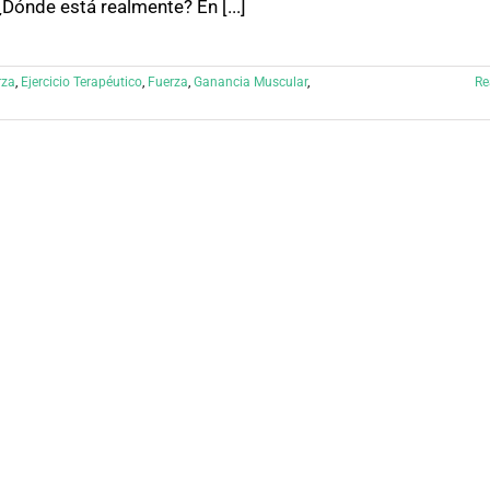
¿Dónde está realmente? En [...]
rza
,
Ejercicio Terapéutico
,
Fuerza
,
Ganancia Muscular
,
Re