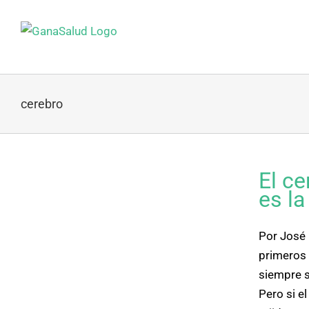
Skip
to
content
cerebro
l
El ce
es la
Por José 
primeros 
siempre s
Pero si e