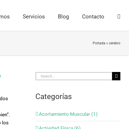
omos
Servicios
Blog
Contacto
Portada
»
cerebro
o
Search
for:
Categorías
 dos
Acortamiento Muscular (1)
ien”.
o los
Actividad Física (6)