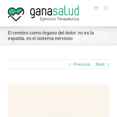
Skip
to
content
El cerebro como órgano del dolor: no es la
espalda, es el sistema nervioso
Previous
Next
View
Larger
Image