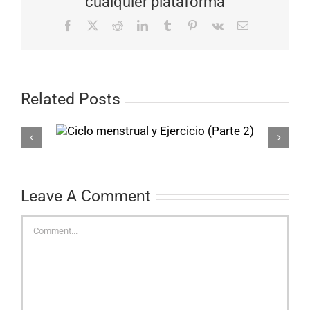
cualquier plataforma
Facebook
X
Reddit
LinkedIn
Tumblr
Pinterest
Vk
Email
Related Posts
l y
Ciclo menstrual 
 2)
Ejercicio (Parte 
Leave A Comment
Comment