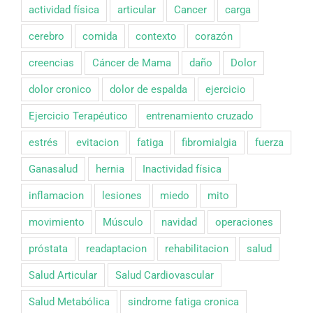
actividad física
articular
Cancer
carga
cerebro
comida
contexto
corazón
creencias
Cáncer de Mama
daño
Dolor
dolor cronico
dolor de espalda
ejercicio
Ejercicio Terapéutico
entrenamiento cruzado
estrés
evitacion
fatiga
fibromialgia
fuerza
Ganasalud
hernia
Inactividad física
inflamacion
lesiones
miedo
mito
movimiento
Músculo
navidad
operaciones
próstata
readaptacion
rehabilitacion
salud
Salud Articular
Salud Cardiovascular
Salud Metabólica
sindrome fatiga cronica