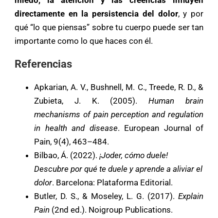
miedo, la atención y las creencias influyen
directamente en la persistencia del dolor
, y por
qué “lo que piensas” sobre tu cuerpo puede ser tan
importante como lo que haces con él.
Referencias
Apkarian, A. V., Bushnell, M. C., Treede, R. D., &
Zubieta, J. K. (2005).
Human brain
mechanisms of pain perception and regulation
in health and disease
. European Journal of
Pain, 9(4), 463–484.
Bilbao, Á. (2022).
¡Joder, cómo duele!
Descubre por qué te duele y aprende a aliviar el
dolor
. Barcelona: Plataforma Editorial.
Butler, D. S., & Moseley, L. G. (2017).
Explain
Pain
(2nd ed.). Noigroup Publications.