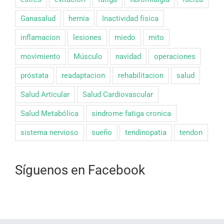
Ganasalud
hernia
Inactividad física
inflamacion
lesiones
miedo
mito
movimiento
Músculo
navidad
operaciones
próstata
readaptacion
rehabilitacion
salud
Salud Articular
Salud Cardiovascular
Salud Metabólica
sindrome fatiga cronica
sistema nervioso
sueño
tendinopatia
tendon
Síguenos en Facebook