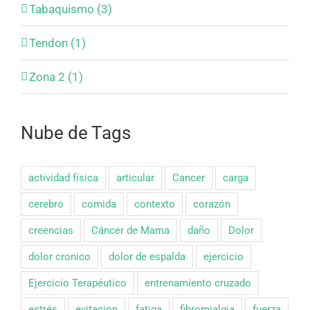
Tabaquismo (3)
Tendon (1)
Zona 2 (1)
Nube de Tags
actividad física
articular
Cancer
carga
cerebro
comida
contexto
corazón
creencias
Cáncer de Mama
daño
Dolor
dolor cronico
dolor de espalda
ejercicio
Ejercicio Terapéutico
entrenamiento cruzado
estrés
evitacion
fatiga
fibromialgia
fuerza