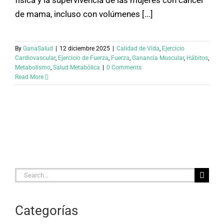
física y la supervivencia de las mujeres con cáncer
de mama, incluso con volúmenes [...]
By
GanaSalud
|
12 diciembre 2025
|
Calidad de Vida
,
Ejercicio
Cardiovascular
,
Ejercicio de Fuerza
,
Fuerza
,
Ganancia Muscular
,
Hábitos
,
Metabolismo
,
Salud Metabólica
|
0 Comments
Read More
Search
for:
Categorías