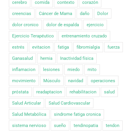
cerebro
comida
contexto
corazón
creencias
Cáncer de Mama
daño
Dolor
dolor cronico
dolor de espalda
ejercicio
Ejercicio Terapéutico
entrenamiento cruzado
estrés
evitacion
fatiga
fibromialgia
fuerza
Ganasalud
hernia
Inactividad física
inflamacion
lesiones
miedo
mito
movimiento
Músculo
navidad
operaciones
próstata
readaptacion
rehabilitacion
salud
Salud Articular
Salud Cardiovascular
Salud Metabólica
sindrome fatiga cronica
sistema nervioso
sueño
tendinopatia
tendon