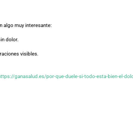
n algo muy interesante:
n dolor.
aciones visibles.
https://ganasalud.es/por-que-duele-si-todo-esta-bien-el-dolo