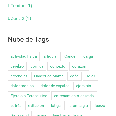
Tendon (1)
Zona 2 (1)
Nube de Tags
actividad física
articular
Cancer
carga
cerebro
comida
contexto
corazón
creencias
Cáncer de Mama
daño
Dolor
dolor cronico
dolor de espalda
ejercicio
Ejercicio Terapéutico
entrenamiento cruzado
estrés
evitacion
fatiga
fibromialgia
fuerza
Ganasalud
hernia
Inactividad física