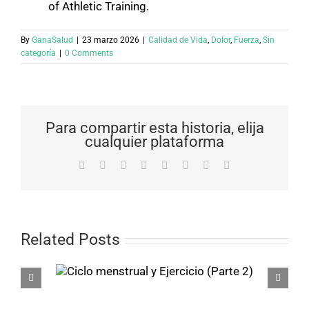
of Athletic Training.
By
GanaSalud
|
23 marzo 2026
|
Calidad de Vida
,
Dolor
,
Fuerza
,
Sin
categoría
|
0 Comments
Para compartir esta historia, elija
cualquier plataforma
Facebook
X
Reddit
LinkedIn
Tumblr
Pinterest
Vk
Email
Related Posts
l y
Ciclo menstrual 
 2)
Ejercicio (Parte 