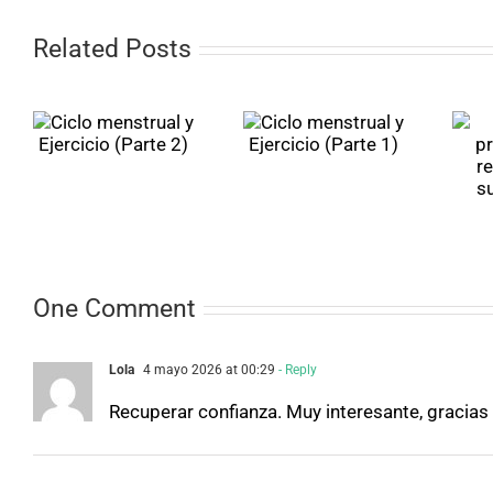
Related Posts
Dormir
Ciclo
para
l
menstrual
protegerse:
o
y Ejercicio
la relación
(Parte 1)
entre
sueño y
dolor
crónico
One Comment
Lola
4 mayo 2026 at 00:29
- Reply
Recuperar confianza. Muy interesante, gracias