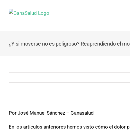
Skip
to
content
¿Y si moverse no es peligroso? Reaprendiendo el mo
View
Larger
Por José Manuel Sánchez – Ganasalud
Image
En los artículos anteriores hemos visto cómo el dolor 