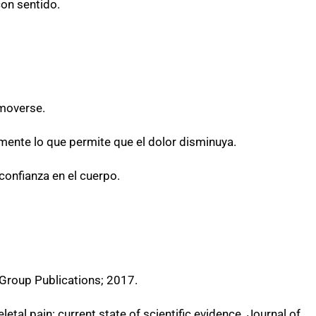
on sentido.
 moverse.
nte lo que permite que el dolor disminuya.
 confianza en el cuerpo.
 Group Publications; 2017.
tal pain: current state of scientific evidence. Journal of