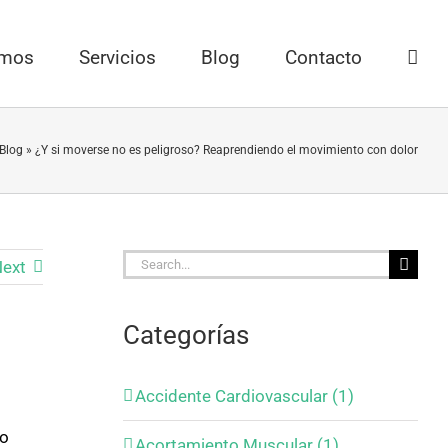
omos
Servicios
Blog
Contacto
Blog
»
¿Y si moverse no es peligroso? Reaprendiendo el movimiento con dolor
Search
ext
for:
Categorías
Accidente Cardiovascular (1)
so
Acortamiento Muscular (1)