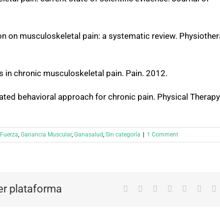
ion on musculoskeletal pain: a systematic review. Physiothe
 in chronic musculoskeletal pain. Pain. 2012.
grated behavioral approach for chronic pain. Physical Therapy
Fuerza
,
Ganancia Muscular
,
Ganasalud
,
Sin categoría
|
1 Comment
ier plataforma
Facebook
X
Reddit
LinkedIn
Tumblr
Pinter