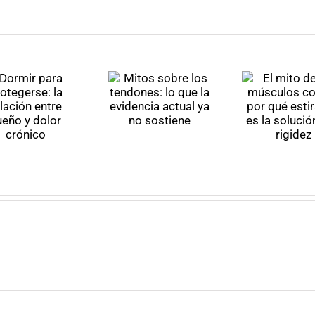
Mitos
El mito de
sobre los
C
los
tendones:
men
músculos
lo que la
y E
cortos: por
evidencia
(Pa
qué estirar
actual ya
no es la
no
solución a
sostiene
tu rigidez