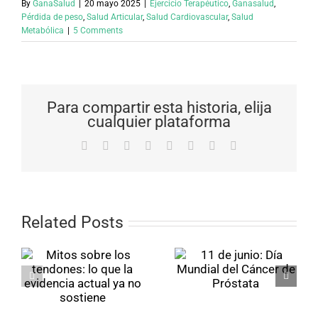
By
GanaSalud
|
20 mayo 2025
|
Ejercicio Terapéutico
,
Ganasalud
,
Pérdida de peso
,
Salud Articular
,
Salud Cardiovascular
,
Salud
Metabólica
|
5 Comments
Para compartir esta historia, elija
cualquier plataforma
Facebook
X
Reddit
LinkedIn
Tumblr
Pinterest
Vk
Email
Related Posts
e
11 de junio:
Actividad
:
Día Mundial
Física como
del Cáncer de
Hábito
Próstata
o