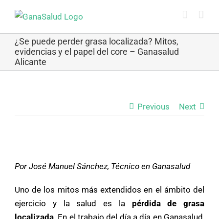
Skip
to
content
¿Se puede perder grasa localizada? Mitos,
evidencias y el papel del core – Ganasalud
Alicante
Previous
Next
View
Larger
Por José Manuel Sánchez, Técnico en Ganasalud
Image
Uno de los mitos más extendidos en el ámbito del
ejercicio y la salud es la
pérdida de grasa
localizada
. En el trabajo del día a día en Ganasalud,