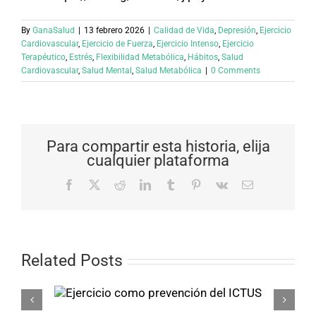
By
GanaSalud
|
13 febrero 2026
|
Calidad de Vida
,
Depresión
,
Ejercicio
Cardiovascular
,
Ejercicio de Fuerza
,
Ejercicio Intenso
,
Ejercicio
Terapéutico
,
Estrés
,
Flexibilidad Metabólica
,
Hábitos
,
Salud
Cardiovascular
,
Salud Mental
,
Salud Metabólica
|
0 Comments
Para compartir esta historia, elija
cualquier plataforma
Facebook
X
Reddit
LinkedIn
Tumblr
Pinterest
Vk
Email
Related Posts
o
Ciclo menstrual 
CTUS
Ejercicio (Parte 