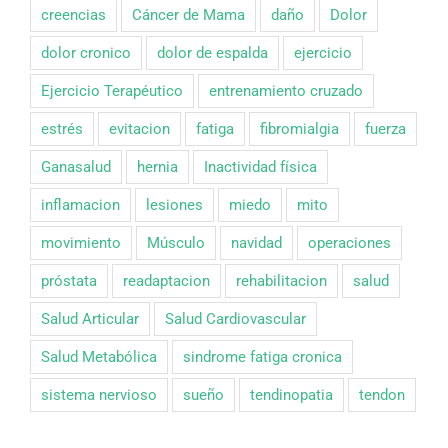
creencias
Cáncer de Mama
daño
Dolor
dolor cronico
dolor de espalda
ejercicio
Ejercicio Terapéutico
entrenamiento cruzado
estrés
evitacion
fatiga
fibromialgia
fuerza
Ganasalud
hernia
Inactividad física
inflamacion
lesiones
miedo
mito
movimiento
Músculo
navidad
operaciones
próstata
readaptacion
rehabilitacion
salud
Salud Articular
Salud Cardiovascular
Salud Metabólica
sindrome fatiga cronica
sistema nervioso
sueño
tendinopatia
tendon