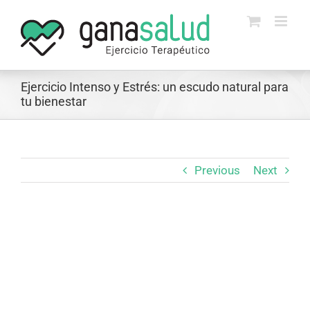
Skip
to
content
Ejercicio Intenso y Estrés: un escudo natural para
tu bienestar
Previous
Next
View
Larger
Image