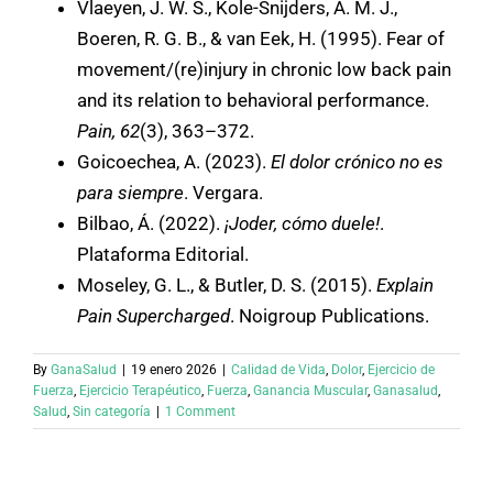
Vlaeyen, J. W. S., Kole-Snijders, A. M. J.,
Boeren, R. G. B., & van Eek, H. (1995). Fear of
movement/(re)injury in chronic low back pain
and its relation to behavioral performance.
Pain, 62
(3), 363–372.
Goicoechea, A. (2023).
El dolor crónico no es
para siempre
. Vergara.
Bilbao, Á. (2022).
¡Joder, cómo duele!
.
Plataforma Editorial.
Moseley, G. L., & Butler, D. S. (2015).
Explain
Pain Supercharged
. Noigroup Publications.
By
GanaSalud
|
19 enero 2026
|
Calidad de Vida
,
Dolor
,
Ejercicio de
Fuerza
,
Ejercicio Terapéutico
,
Fuerza
,
Ganancia Muscular
,
Ganasalud
,
Salud
,
Sin categoría
|
1 Comment