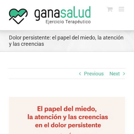
Skip
to
content
Dolor persistente: el papel del miedo, la atención
y las creencias
Previous
Next
View
Larger
Image