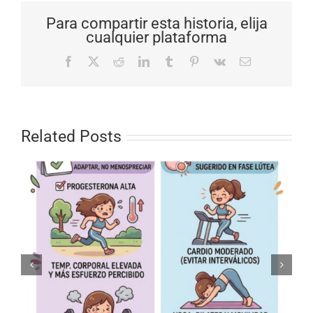
Para compartir esta historia, elija
cualquier plataforma
Facebook
X
Reddit
LinkedIn
Tumblr
Pinterest
Vk
Email
Related Posts
Ciclo menstrual 
Ejercicio (Parte 