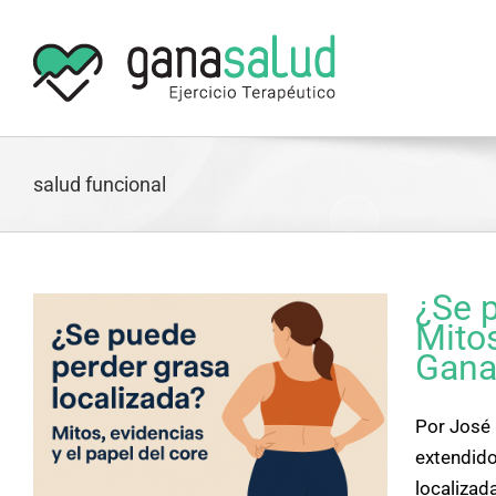
Skip
to
content
salud funcional
¿Se 
Mitos
Gana
Por José 
extendido
d
localizad