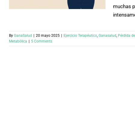
muchas pe
intensame
By
GanaSalud
|
20 mayo 2025
|
Ejercicio Terapéutico
,
Ganasalud
,
Pérdida d
Metabólica
|
5 Comments