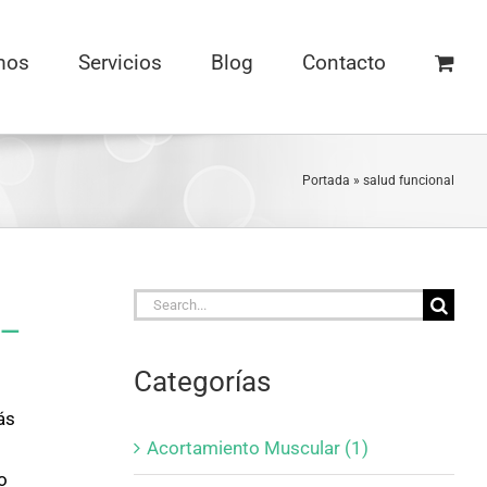
mos
Servicios
Blog
Contacto
Portada
»
salud funcional
Search
 –
for:
Categorías
ás
Acortamiento Muscular (1)
o