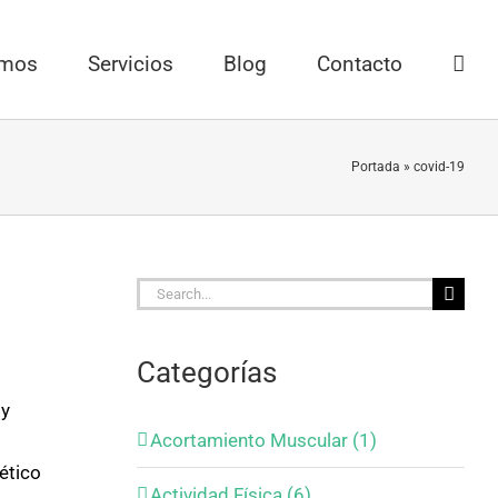
omos
Servicios
Blog
Contacto
Portada
»
covid-19
a
Search
for:
Categorías
 y
Acortamiento Muscular (1)
ético
Actividad Física (6)