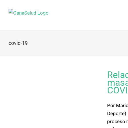
Skip
to
content
covid-19
Relac
a
masa
COVI
Por Mario
Deporte)
proceso m