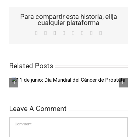
Para compartir esta historia, elija
cualquier plataforma
Facebook
X
Reddit
LinkedIn
Tumblr
Pinterest
Vk
Email
Related Posts
Actividad F
como Háb
Leave A Comment
Comment