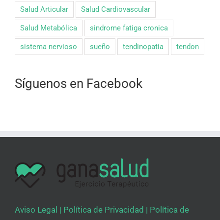
Salud Articular
Salud Cardiovascular
Salud Metabólica
sindrome fatiga cronica
sistema nervioso
sueño
tendinopatia
tendon
Síguenos en Facebook
Aviso Legal
|
Política de Privacidad
|
Política de