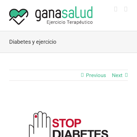
Skip
to
content
Diabetes y ejercicio
Previous
Next
View
Larger
Image